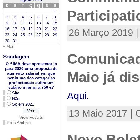
Agosto 2026
D
S
T
Q
Q
S
S
Participat
1
2
3
4
5
6
7
8
9
10
11
12
13
14
15
16
17
18
19
20
21
22
26 Março 2019 |
23
24
25
26
27
28
29
30
31
« Mai
Comunicado
Sondagem
O SIMA deve apresentar já
para 2020 uma proposta de
Maio já di
aumento salarial em que
nenhuma das categorias
profissionais aufira um
salário inferior a 750 €?
Aqui.
Sim
Não
Só em 2021
13 Maio 2017 | 
View Results
Polls Archive
Novo Bolet