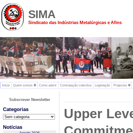
SIMA
Sindicato das Indústrias Metalúrgicas e Afins
Início
Quem somos
Como aderir
Contratação colectiva
Legislação
Projectos
Subscrever Newsletter
Upper Leve
Categorias
Categorias
Commitmen
Notícias