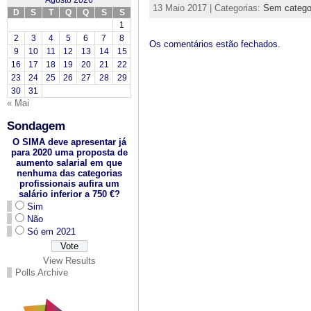
Agosto 2026
13 Maio 2017 | Categorias:
Sem catego
D
S
T
Q
Q
S
S
1
2
3
4
5
6
7
8
Os comentários estão fechados.
9
10
11
12
13
14
15
16
17
18
19
20
21
22
23
24
25
26
27
28
29
30
31
« Mai
Sondagem
O SIMA deve apresentar já
para 2020 uma proposta de
aumento salarial em que
nenhuma das categorias
profissionais aufira um
salário inferior a 750 €?
Sim
Não
Só em 2021
View Results
Polls Archive