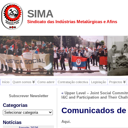
SIMA
Sindicato das Indústrias Metalúrgicas e Afins
Início
Quem somos
Como aderir
Contratação colectiva
Legislação
Projectos
«
Upper Level – Joint Social Commitm
Subscrever Newsletter
I&C and Participation and Their Chal
Categorias
Comunicados de 2
Categorias
Aqui.
Notícias