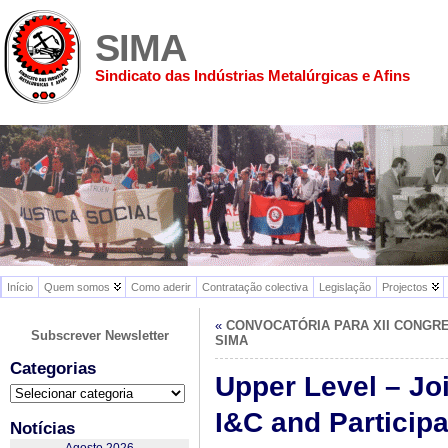
SIMA
Sindicato das Indústrias Metalúrgicas e Afins
Início
Quem somos
Como aderir
Contratação colectiva
Legislação
Projectos
«
CONVOCATÓRIA PARA XII CONGR
Subscrever Newsletter
SIMA
Categorias
Upper Level – Jo
Categorias
I&C and Particip
Notícias