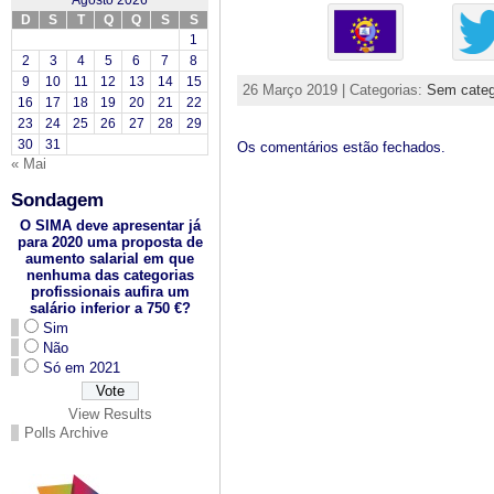
Agosto 2026
D
S
T
Q
Q
S
S
1
2
3
4
5
6
7
8
9
10
11
12
13
14
15
26 Março 2019 | Categorias:
Sem categ
16
17
18
19
20
21
22
23
24
25
26
27
28
29
30
31
Os comentários estão fechados.
« Mai
Sondagem
O SIMA deve apresentar já
para 2020 uma proposta de
aumento salarial em que
nenhuma das categorias
profissionais aufira um
salário inferior a 750 €?
Sim
Não
Só em 2021
View Results
Polls Archive