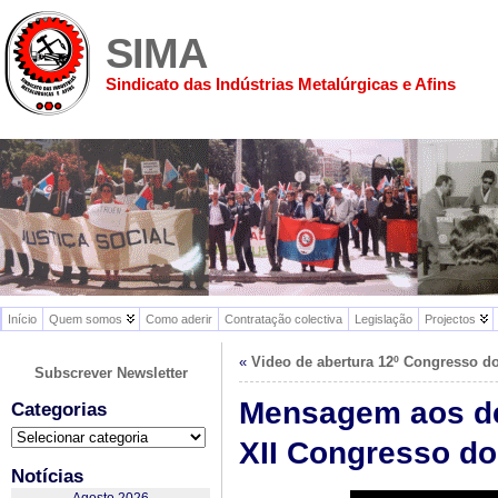
SIMA
Sindicato das Indústrias Metalúrgicas e Afins
Início
Quem somos
Como aderir
Contratação colectiva
Legislação
Projectos
«
Video de abertura 12º Congresso d
Subscrever Newsletter
Mensagem aos de
Categorias
Categorias
XII Congresso d
Notícias