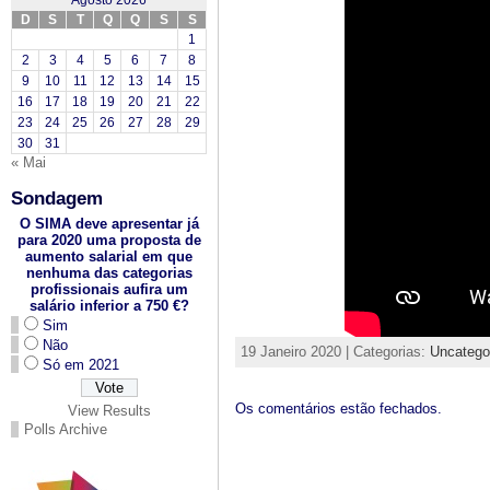
Agosto 2026
D
S
T
Q
Q
S
S
1
2
3
4
5
6
7
8
9
10
11
12
13
14
15
16
17
18
19
20
21
22
23
24
25
26
27
28
29
30
31
« Mai
Sondagem
O SIMA deve apresentar já
para 2020 uma proposta de
aumento salarial em que
nenhuma das categorias
profissionais aufira um
salário inferior a 750 €?
Sim
Não
19 Janeiro 2020 | Categorias:
Uncatego
Só em 2021
Os comentários estão fechados.
View Results
Polls Archive