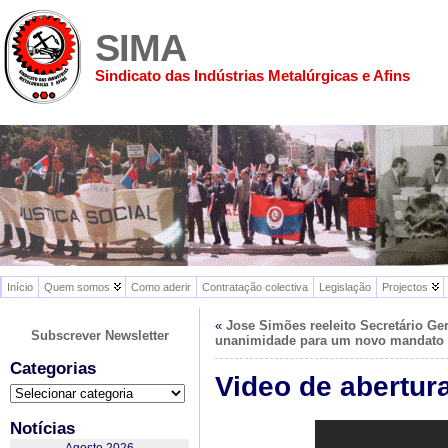
SIMA
Sindicato das Indústrias Metalúrgicas e Afins
Início
Quem somos
Como aderir
Contratação colectiva
Legislação
Projectos
«
Jose Simões reeleito Secretário Ge
Subscrever Newsletter
unanimidade para um novo mandato 
Categorias
Video de abertur
Categorias
Notícias