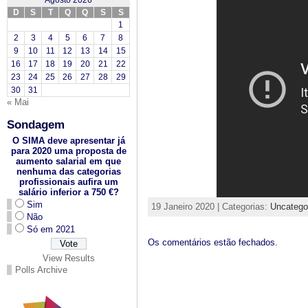
Agosto 2026
D
S
T
Q
Q
S
S
1
2
3
4
5
6
7
8
9
10
11
12
13
14
15
16
17
18
19
20
21
22
23
24
25
26
27
28
29
30
31
« Mai
Sondagem
O SIMA deve apresentar já
para 2020 uma proposta de
aumento salarial em que
nenhuma das categorias
profissionais aufira um
salário inferior a 750 €?
Sim
19 Janeiro 2020 | Categorias:
Uncatego
Não
Só em 2021
Os comentários estão fechados.
View Results
Polls Archive