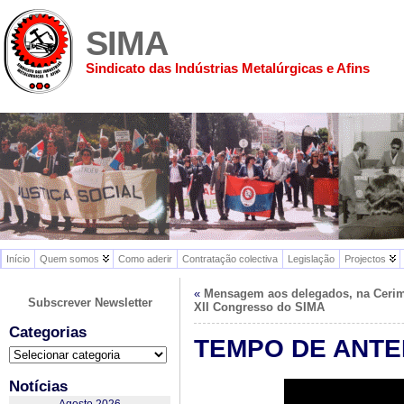
SIMA
Sindicato das Indústrias Metalúrgicas e Afins
Início
Quem somos
Como aderir
Contratação colectiva
Legislação
Projectos
«
Mensagem aos delegados, na Cerim
Subscrever Newsletter
XII Congresso do SIMA
Categorias
TEMPO DE ANTEN
Categorias
Notícias