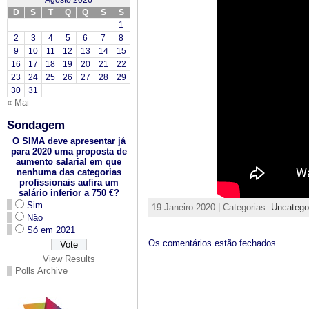
Agosto 2026
D
S
T
Q
Q
S
S
1
2
3
4
5
6
7
8
9
10
11
12
13
14
15
16
17
18
19
20
21
22
23
24
25
26
27
28
29
30
31
« Mai
Sondagem
O SIMA deve apresentar já
para 2020 uma proposta de
aumento salarial em que
nenhuma das categorias
profissionais aufira um
salário inferior a 750 €?
Sim
19 Janeiro 2020 | Categorias:
Uncatego
Não
Só em 2021
Os comentários estão fechados.
View Results
Polls Archive