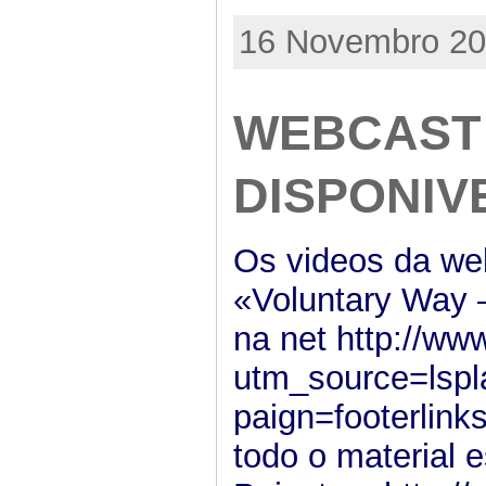
16 Novembro 201
WEBCAST 
DISPONIV
Os videos da we
«Voluntary Way –
na net http://ww
utm_source=ls
paign=footerlink
todo o material 