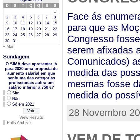
Agosto 2026
D
S
T
Q
Q
S
S
1
Face ás enumera
2
3
4
5
6
7
8
9
10
11
12
13
14
15
para que as Moç
16
17
18
19
20
21
22
23
24
25
26
27
28
29
Congresso fosse
30
31
« Mai
serem afixadas a
Sondagem
Comunicados) as
O SIMA deve apresentar já
para 2020 uma proposta de
medida das poss
aumento salarial em que
nenhuma das categorias
mesmas fosse da
profissionais aufira um
salário inferior a 750 €?
medida do possí
Sim
Não
Só em 2021
28 Novembro 201
View Results
Polls Archive
VEM DE T