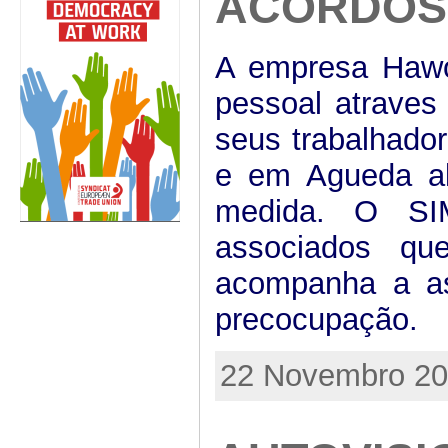
ACORDOS
A empresa Hawo
pessoal atraves
seus trabalhado
e em Agueda ale
medida. O SI
associados qu
acompanha a as
precocupação.
22 Novembro 201