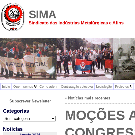
SIMA
Sindicato das Indústrias Metalúrgicas e Afins
Início
Quem somos
Como aderir
Contratação colectiva
Legislação
Projectos
« Notícias mais recentes
Subscrever Newsletter
MOÇÕES A
Categorias
Categorias
CONGRES
Notícias