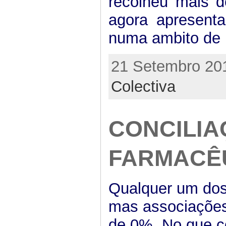
recolheu mais d
agora apresent
numa ambito de
21 Setembro 201
Colectiva
CONCILIA
FARMACÊ
Qualquer um dos
mas associaçõe
de 0%. No que c