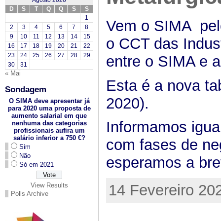
Agosto 2026
D
S
T
Q
Q
S
S
1
Vem o SIMA pelo 
2
3
4
5
6
7
8
9
10
11
12
13
14
15
o CCT das Indust
16
17
18
19
20
21
22
23
24
25
26
27
28
29
entre o SIMA e 
30
31
« Mai
Esta é a nova ta
Sondagem
2020).
O SIMA deve apresentar já
para 2020 uma proposta de
aumento salarial em que
Informamos igua
nenhuma das categorias
profissionais aufira um
salário inferior a 750 €?
com fases de ne
Sim
Não
esperamos a bre
Só em 2021
View Results
14 Fevereiro 20
Polls Archive