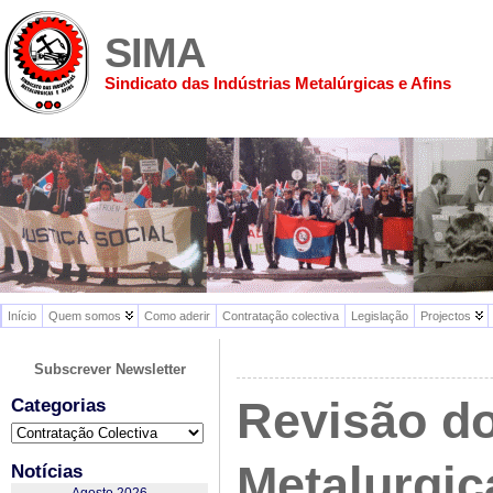
SIMA
Sindicato das Indústrias Metalúrgicas e Afins
Início
Quem somos
Como aderir
Contratação colectiva
Legislação
Projectos
Subscrever Newsletter
Revisão do
Categorias
Categorias
Metalurgic
Notícias