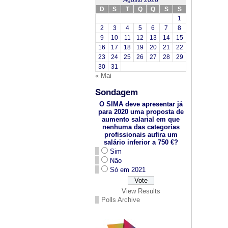
Agosto 2026
D
S
T
Q
Q
S
S
1
2
3
4
5
6
7
8
9
10
11
12
13
14
15
16
17
18
19
20
21
22
23
24
25
26
27
28
29
30
31
« Mai
Sondagem
O SIMA deve apresentar já
para 2020 uma proposta de
aumento salarial em que
nenhuma das categorias
profissionais aufira um
salário inferior a 750 €?
Sim
Não
Só em 2021
View Results
Polls Archive