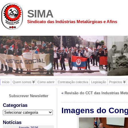
SIMA
Sindicato das Indústrias Metalúrgicas e Afins
Início
Quem somos
Como aderir
Contratação colectiva
Legislação
Projectos
«
Revisão do CCT das Industrias Meta
Subscrever Newsletter
Categorias
Imagens do Cong
Categorias
Notícias