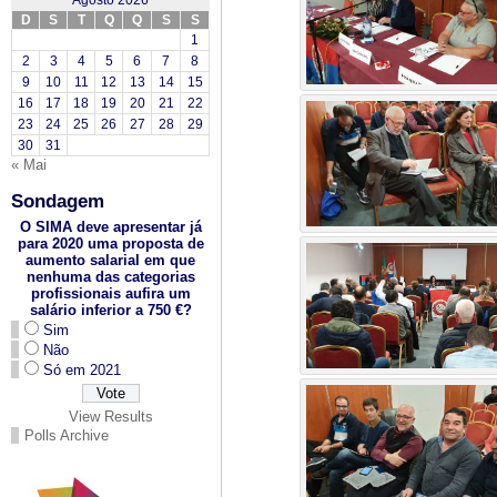
Agosto 2026
D
S
T
Q
Q
S
S
1
2
3
4
5
6
7
8
9
10
11
12
13
14
15
16
17
18
19
20
21
22
23
24
25
26
27
28
29
30
31
« Mai
Sondagem
O SIMA deve apresentar já
para 2020 uma proposta de
aumento salarial em que
nenhuma das categorias
profissionais aufira um
salário inferior a 750 €?
Sim
Não
Só em 2021
View Results
Polls Archive